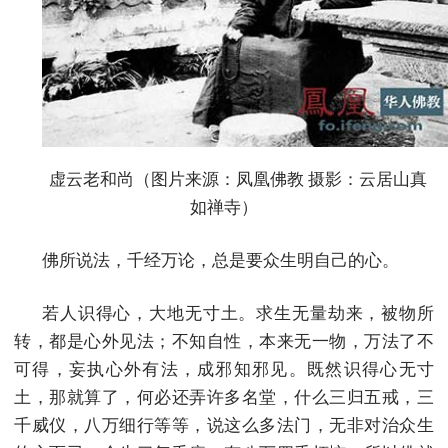
虚云老和尚（图片来源：凤凰佛教 摄影：云居山真
如禅寺）
佛所说法，千经万论，总是要众生明自己的心。
若人识得心，大地无寸土。求生无量劫来，被物所
转，都是心外见法；不知自性，本来无一物，万法了不
可得，妄执心外有法，成邪知邪见。既然识得心无寸
土，那就算了，何必还弄许多名堂，什么三归五戒，三
千威仪，八万细行等等，说这么多法门，无非对治众生