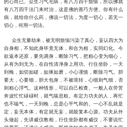
的心而已。众生习气毛病，有八万四千烦恼，所以佛就
有八万四千法门来对治，这是佛的善巧方便。你有什么
病，就给你什么药，佛说一切法，为度一切心，若无一
切心，何用一切法。
众生无量劫来，被无明烦恼污染了真心，妄认四大为
自身相，不知此身毕竟无体，和合为相，实同幻化。今
欲返本还原，要先调身，断除习气，把粗心变为细心，
从有为到无为，在自性清净身上用功。行住坐卧，一天
到晚，如切如磋，如琢如磨，小心谨慎，断除习气。胆
要大，心要细，胆大包身，不被境转，心细则气细，否
则粗心浮气。这种情形，可以自己检查。一般人在劳苦
奔波忙忙碌碌时，就气喘息粗。有定力功夫的人，再忙
也不喘气，一天到晚，总是心平气和的。一心不乱就是
定，妄无本体，有定就无妄，就能复本心源。功夫从外
头做起，先讲威仪教相，行住坐卧都有威仪，不要说忙