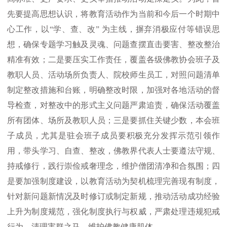
先要提高思想认识，将教育活动作为当前和今后一个时期中
心工作，以“学、查、改” 为主线，摒弃消极应付等错误思
想，确保专题学习触及灵魂、问题查摆直击要害、整改整治
精准有效；二是要压实工作责任，覆盖各级佛教协会班子及
教职人员、活动场所负责人、院校师生员工，对照问题清单
制定整改措施和台账，明确整改时限，加强对各地活动的督
导检查，对整改中的形式主义问题严肃追责，确保活动覆盖
所有团体、场所及教职人员；三是要抓住关键少数，本会班
子成员，尤其是驻会班子成员要积极充分发挥示范引领作
用，带头学习、自查、整改，佛教界代表人士要遵法守规、
持戒修行，践行崇俭戒奢理念，维护僧团清净和合氛围；四
是要加强制度建设，以教育活动为契机梳理完善现有制度，
针对新问题新情况及时修订或制定新规，推动活动成功经验
上升为制度规范，强化制度执行与权威，严肃处理违规犯戒
行为，清理害群之马，维护佛教健康肌体。